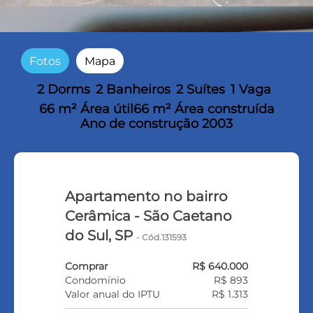
Fotos
Mapa
2 Dorms
2 Banheiros
2 Suítes
1 Vaga
66 m² Área útil
66 m² Área construída
Ano de construção 2003
Apartamento no bairro
Cerâmica - São Caetano
do Sul, SP
- Cód.131593
Comprar
R$ 640.000
Condomínio
R$ 893
Valor anual do IPTU
R$ 1.313