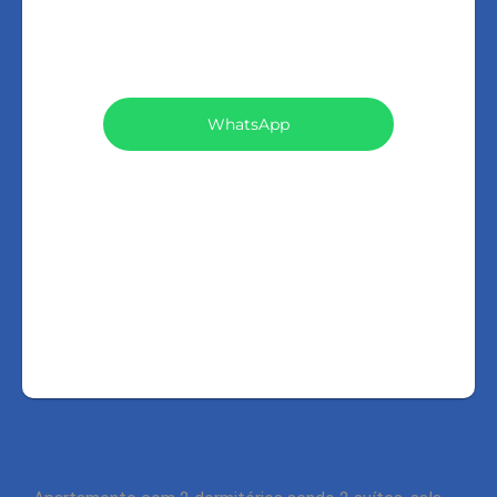
VEJA TODOS MEUS IMÓVEIS (185)
WhatsApp
LIGAR
FALE COM O CORRETOR
AGENDAR UMA VISITA