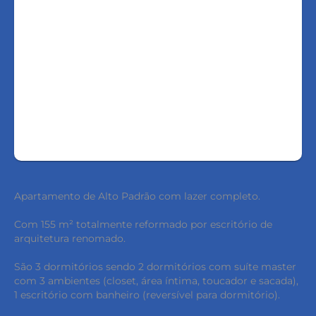
LIGAR
FALE COM O CORRETOR
AGENDAR UMA VISITA
Apartamento de Alto Padrão com lazer completo.
Com 155 m² totalmente reformado por escritório de
arquitetura renomado.
São 3 dormitórios sendo 2 dormitórios com suíte master
com 3 ambientes (closet, área íntima, toucador e sacada),
1 escritório com banheiro (reversível para dormitório).