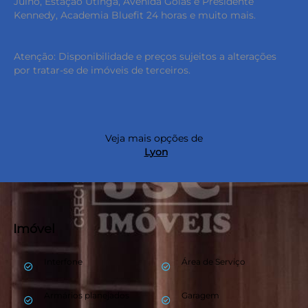
Julho, Estação Utinga, Avenida Goiás e Presidente
Kennedy, Academia Bluefit 24 horas e muito mais.
Atenção: Disponibilidade e preços sujeitos a alterações
por tratar-se de imóveis de terceiros.
Veja mais opções de
Lyon
Imóvel
Interfone
Área de Serviço
check_circle_outline
check_circle_outline
keyboard_backspace
Armários planejados
Garagem
check_circle_outline
check_circle_outline