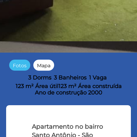
Fotos
Mapa
3 Dorms
3 Banheiros
1 Vaga
123 m² Área útil
123 m² Área construída
Ano de construção 2000
Apartamento no bairro
Santo Antônio - São