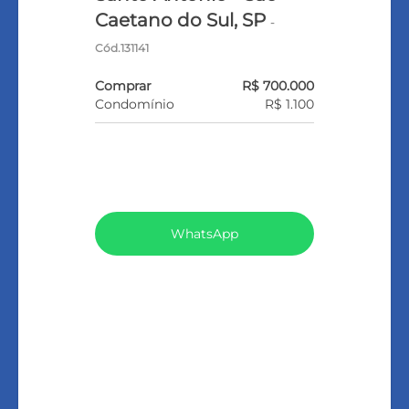
Caetano do Sul, SP
-
Cód.131141
Comprar
R$ 700.000
Condomínio
R$ 1.100
VEJA TODOS MEUS IMÓVEIS
(159)
WhatsApp
LIGAR
FALE COM O CORRETOR
AGENDAR UMA VISITA