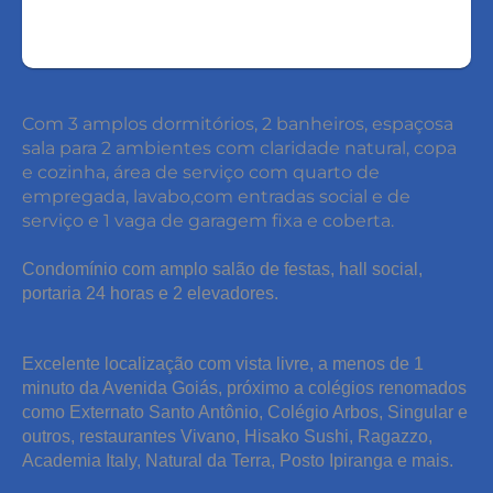
Com 3 amplos dormitórios, 2 banheiros, espaçosa
sala para 2 ambientes com claridade natural, copa
e cozinha, área de serviço com quarto de
empregada, lavabo,com entradas social e de
serviço e 1 vaga de garagem fixa e coberta.
Condomínio com amplo salão de festas, hall social,
portaria 24 horas e 2 elevadores.
Excelente localização com vista livre, a menos de 1
minuto da Avenida Goiás, próximo a colégios renomados
como Externato Santo Antônio, Colégio Arbos, Singular e
outros, restaurantes Vivano, Hisako Sushi, Ragazzo,
Academia Italy, Natural da Terra, Posto Ipiranga e mais.