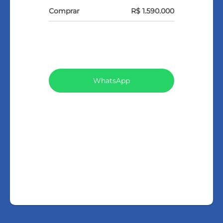
Comprar
R$ 1.590.000
VEJA TODOS MEUS IMÓVEIS (159)
WhatsApp
LIGAR
FALE COM O CORRETOR
AGENDAR UMA VISITA