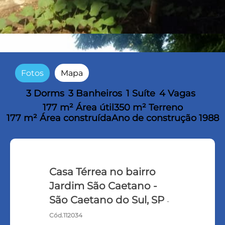
Fotos
Mapa
3 Dorms
3 Banheiros
1 Suíte
4 Vagas
177 m² Área útil
350 m² Terreno
177 m² Área construída
Ano de construção 1988
Casa Térrea no bairro
Jardim São Caetano -
São Caetano do Sul, SP
-
Cód.112034