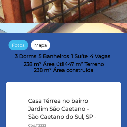
Fotos
Mapa
3 Dorms
5 Banheiros
1 Suíte
4 Vagas
238 m² Área útil
447 m² Terreno
238 m² Área construída
Casa Térrea no bairro
Jardim São Caetano -
São Caetano do Sul, SP
-
Cód.112222