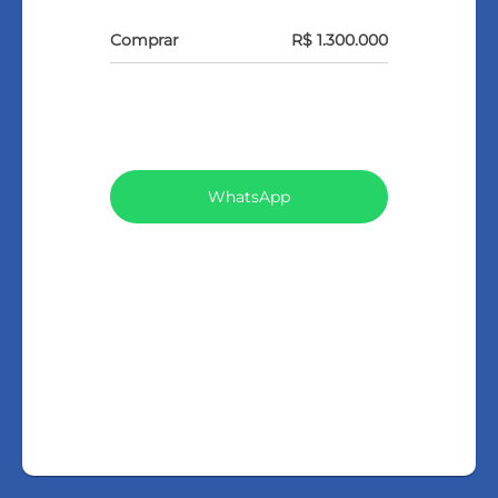
Comprar
R$ 1.300.000
VEJA TODOS MEUS IMÓVEIS (44)
WhatsApp
LIGAR
FALE COM O CORRETOR
AGENDAR UMA VISITA