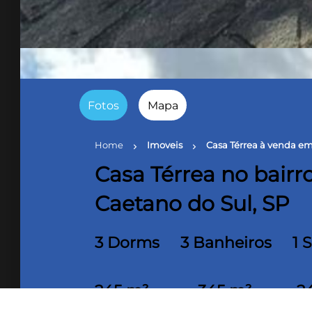
Fotos
Mapa
Home
Imoveis
Casa Térrea à venda em
chevron_right
chevron_right
Casa Térrea no bairr
Caetano do Sul, SP
3 Dorms
3 Banheiros
1 
245 m²
345 m²
2
Área útil
Terreno
c