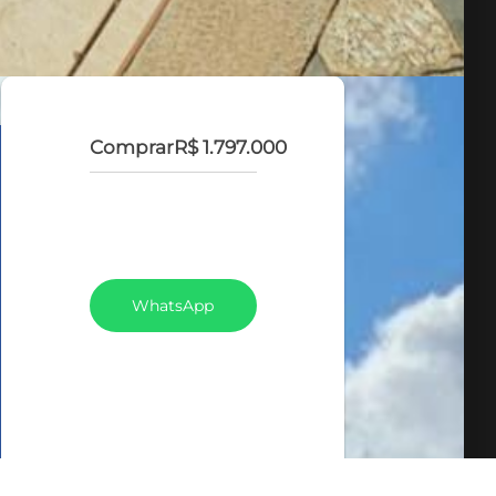
Comprar
R$ 1.797.000
VEJA TODOS MEUS
IMÓVEIS (159)
WhatsApp
LIGAR
FALE COM O
CORRETOR
AGENDAR UMA