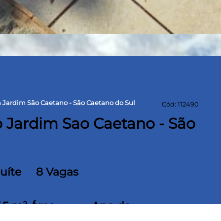
 Jardim São Caetano - São Caetano do Sul
Cód: 112490
o Jardim Sao Caetano - São
Suíte
8 Vagas
45 m² Área
Ano de
onstruída
construção 2002