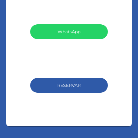
VEJA TODOS MEUS IMÓVEIS (159)
WhatsApp
LIGAR
FALE COM O CORRETOR
RESERVAR
AGENDAR UMA VISITA