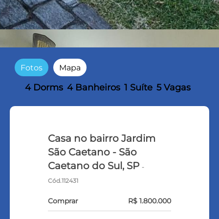
Fotos
Mapa
4 Dorms
4 Banheiros
1 Suíte
5 Vagas
Casa no bairro Jardim
São Caetano - São
Caetano do Sul, SP
-
Cód.112431
Comprar
R$ 1.800.000