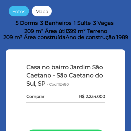
Fotos
Mapa
5 Dorms
3 Banheiros
1 Suíte
3 Vagas
209 m² Área útil
399 m² Terreno
209 m² Área construída
Ano de construção 1989
Casa no bairro Jardim São
Caetano - São Caetano do
Sul, SP
- Cód.112480
Comprar
R$ 2.234.000
VEJA TODOS MEUS IMÓVEIS (159)