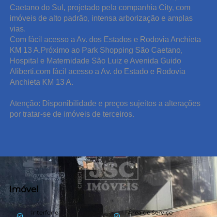
Caetano do Sul, projetado pela companhia City, com
imóveis de alto padrão, intensa arborização e amplas
vias.
Com fácil acesso a Av. dos Estados e Rodovia Anchieta
KM 13 A.Próximo ao Park Shopping São Caetano,
Hospital e Maternidade São Luiz e Avenida Guido
Aliberti.com fácil acesso a Av. do Estado e Rodovia
Anchieta KM 13 A.
Atenção: Disponibilidade e preços sujeitos a alterações
por tratar-se de imóveis de terceiros.
Imóvel
Interfone
Área de Serviço
keyboard_backspace
check_circle_outline
check_circle_outline