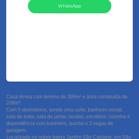
WhatsApp
LIGAR
FALE COM O CORRETOR
AGENDAR UMA VISITA
Casa térrea com terreno de 399m² e área construída de
208m².
Com 5 dormitórios, sendo uma suíte, banheiro social,
sala de estar, sala de jantar, lavabo, escritório, cozinha e
dependência com banheiro, quintal e 3 vagas de
garagem.
Localizado no nobre bairro Jardim São Caetano, em São